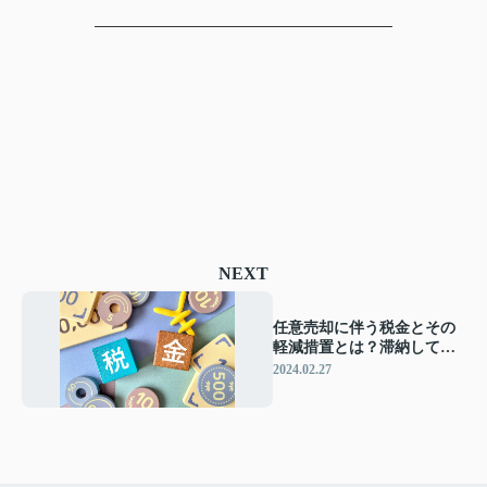
NEXT
任意売却に伴う税金とその
軽減措置とは？滞納してい
る場合どうするかも解説
2024.02.27