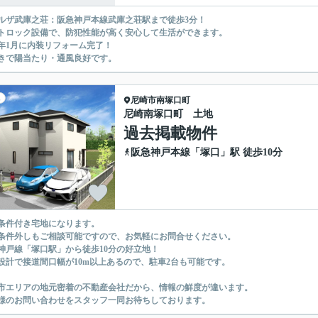
ルザ武庫之荘：阪急神戸本線武庫之荘駅まで徒歩3分！
トロック設備で、防犯性能が高く安心して生活ができます。
25年1月に内装リフォーム完了！
きで陽当たり・通風良好です。
尼崎市
南塚口町
尼崎南塚口町 土地
過去掲載物件
阪急神戸本線
「
塚口
」駅 徒歩10分
条件付き宅地になります。
条件外しもご相談可能ですので、お気軽にお問合せください。
神戸線「塚口駅」から徒歩10分の好立地！
設計で接道間口幅が10m以上あるので、駐車2台も可能です。
市エリアの地元密着の不動産会社だから、情報の鮮度が違います。
様のお問い合わせをスタッフ一同お待ちしております。