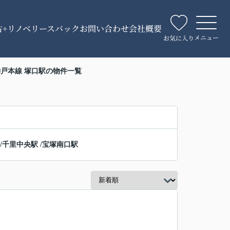
古+リノベ
リースバック
お問い合わせ
会社概要
メニュー
お気に入り
戸本線 塚口駅の物件一覧
/
千里中央駅
/
宝塚南口駅