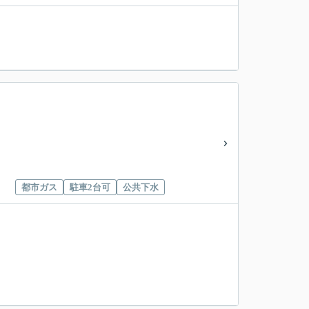
都市ガス
駐車2台可
公共下水