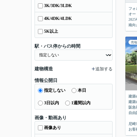
3K/3DK/3LDK
フォ
オー
4K/4DK/4LDK
20
南向
5K以上
売地
駅・バス停からの時間
建物構造
追加する
情報公開日
指定しない
本日
建築
建築
3日以内
1週間以内
阪急
自由
画像・動画あり
尼崎
画像あり
お客